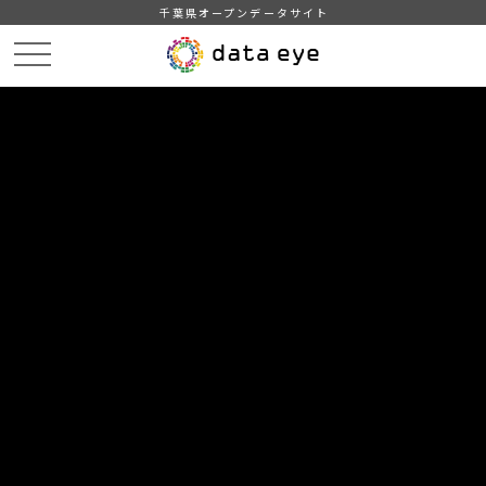
千葉県オープンデータサイト
HOME
データカタログ
【千葉県】2000年世界農林業センサス結果概要(解説・農家調査)
DATA
CATA
データカタログ
データセット名
【千葉県】2000年世界農林業センサ
ス結果概要(解説・農家調査)
農林業に関する基礎データ
組織
統計課
分類
農林水産業