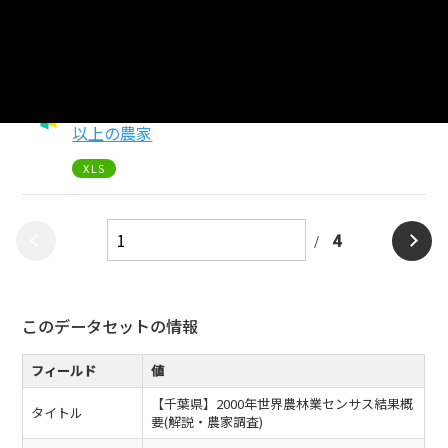
【千葉県】第8表農産物販売金額規模別農家数
XLS
【千葉県】第9表地域別農産物販売金額700万円
以上の農家
XLS
4
このデータセットの情報
フィールド
値
【千葉県】2000年世界農林業センサス結果概
タイトル
要(解説・農家調査)