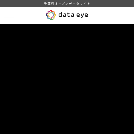
千葉県オープンデータサイト
HOME
データカタログ
【千葉県】2000年世界農林業センサス結果概要(解説・農家以外の農業事
業体調査)
DATA
CATA
データカタログ
データセット名
【千葉県】2000年世界農林業センサ
ス結果概要(解説・農家以外の農業事
業体調査)
農林業に関する基礎データ