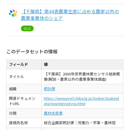
【千葉県】第44表農業生産に占める農家以外の
農業事業体のシェア
XLS
このデータセットの情報
フィールド
値
【千葉県】2000年世界農林業センサス結果概
タイトル
要(解説・農家以外の農業事業体調査)
組織
統計課
関連ドキュメン
https://www.pref.chiba.lg.jp/toukei/toukeid
トURL
ata/nouringyogyou.html
分類
農林水産業
連絡先名称
総合企画部統計課：労働力・学事・農林班