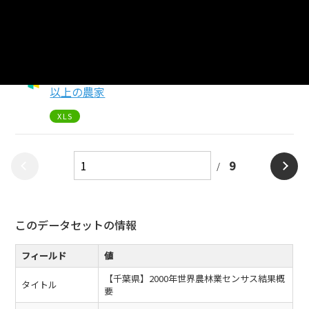
【千葉県】第8表農産物販売金額規模別農家数
XLS
【千葉県】第9表地域別農産物販売金額700万円
以上の農家
XLS
9
このデータセットの情報
フィールド
値
【千葉県】2000年世界農林業センサス結果概
タイトル
要