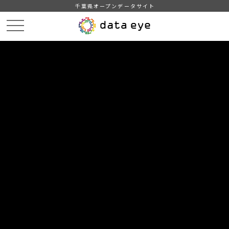
千葉県オープンデータサイト
HOME
データカタログ
【千葉県】2000年世界農林業センサス結果概要
DATA
CATA
データカタログ
データセット名
【千葉県】2000年世界農林業センサ
ス結果概要
農林業に関する基礎データ
組織
統計課
分類
農林水産業