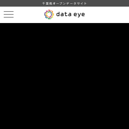
千葉県オープンデータサイト
HOME
データカタログ
【千葉県】2015年農林業センサス統計表（販売農家）
DATA
CATA
データカタログ
データセット名
【千葉県】2015年農林業センサス統
計表（販売農家）
農林業に関する基礎データ
組織
統計課
分類
農林水産業