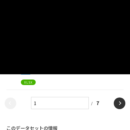
【千葉県】(8)農業生産関連事業を行っている農
家の事業収入規模別農家数（消費者に直接販売
は除く）
XLSX
【千葉県】(9)農産物出荷先別農家数
XLSX
【千葉県】(10)農産物の売上1位の出荷先別農
家数
XLSX
7
このデータセットの情報