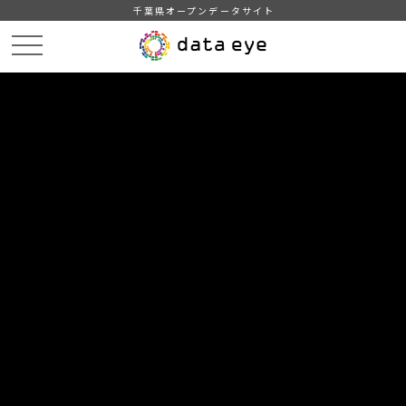
千葉県オープンデータサイト
HOME
データカタログ
【千葉県】千葉県鉱工業指数月報（令和5年3月分）
DATA
CATA
データカタログ
データセット名
【千葉県】千葉県鉱工業指数月報
（令和5年3月分）
鉱工業指数の推移、業種別・品目別の動向、生産指数など
組織
統計課
分類
鉱工業