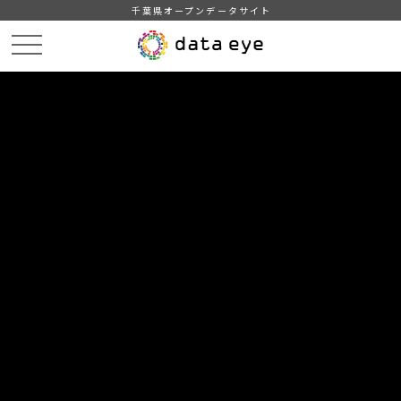
千葉県オープンデータサイト
HOME
データカタログ
データセット一覧
DATA
CATA
データカタログ
データセット一覧 「国土・気象」
1
件
【富津市】富津市統計書 土地・気象
富津市統計書 位置及び地勢、市域の変遷、面積、山岳、
河川、自然公園、気象概況など