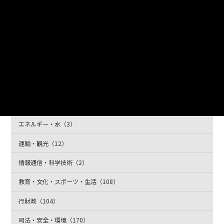
労働・賃金（170）
農林水産業（81）
鉱工業（272）
商業・サービス業（33）
企業・家計・経済（137）
住宅・土地・建設（27）
エネルギー・水（3）
運輸・観光（12）
情報通信・科学技術（2）
教育・文化・スポーツ・生活（108）
行財政（104）
司法・安全・環境（170）