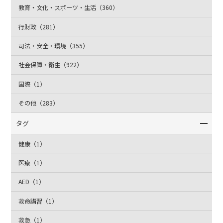
教育・文化・スポーツ・生活（360）
行財政（281）
司法・安全・環境（355）
社会保障・衛生（922）
国際（1）
その他（283）
タグ
健康（1）
医療（1）
AED（1）
救命講習（1）
救急（1）